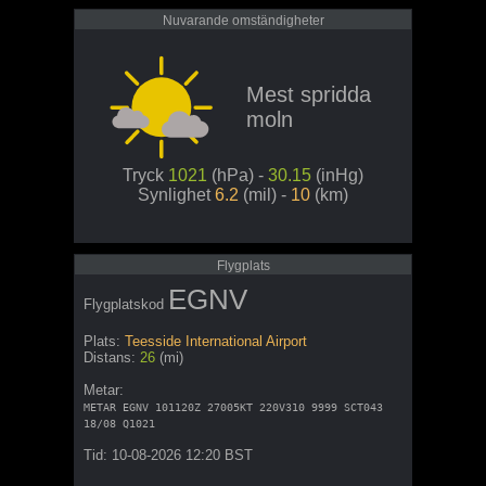
Nuvarande omständigheter
Mest spridda
moln
Tryck
1021
(hPa) -
30.15
(inHg)
Synlighet
6.2
(mil) -
10
(km)
Flygplats
EGNV
Flygplatskod
Plats:
Teesside International Airport
Distans:
26
(mi)
Metar:
METAR EGNV 101120Z 27005KT 220V310 9999 SCT043
18/08 Q1021
Tid: 10-08-2026 12:20 BST