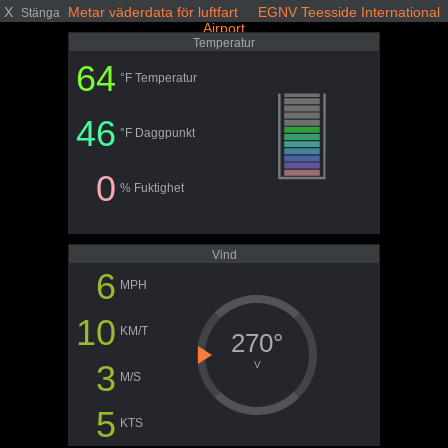
X
Metar väderdata för luftfart EGNV Teesside International
Stänga
Airport
Temperatur
64
°F Temperatur
46
°F Daggpunkt
0
% Fuktighet
Vind
6
MPH
10
KM/T
270°
3
V
M/S
5
KTS